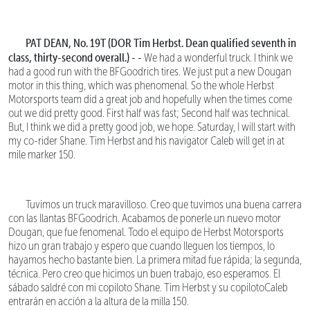
PAT DEAN, No. 19T (DOR Tim Herbst. Dean qualified seventh in
class, thirty-second overall.) - -
We had a wonderful truck. I think we
had a good run with the BFGoodrich tires. We just put a new Dougan
motor in this thing, which was phenomenal. So the whole Herbst
Motorsports team did a great job and hopefully when the times come
out we did pretty good. First half was fast; Second half was technical.
But, I think we did a pretty good job, we hope. Saturday, I will start with
my co-rider Shane. Tim Herbst and his navigator Caleb will get in at
mile marker 150.
Tuvimos un truck maravilloso. Creo que tuvimos una buena carrera
con las llantas BFGoodrich. Acabamos de ponerle un nuevo motor
Dougan, que fue fenomenal. Todo el equipo de Herbst Motorsports
hizo un gran trabajo y espero que cuando lleguen los tiempos, lo
hayamos hecho bastante bien. La primera mitad fue rápida; la segunda,
técnica. Pero creo que hicimos un buen trabajo, eso esperamos. El
sábado saldré con mi copiloto Shane. Tim Herbst y su copilotoCaleb
entrarán en acción a la altura de la milla 150.