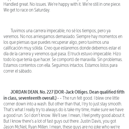
Handled great. No issues. We're happy with it. We're still in one piece.
We get to race on Saturday.
Tuvimos una carrera impecable, no sé los tiempos, pero ya
veremos. No nos arriesgamos demasiado. Siempre hay momentos en
los que piensas que puedes recuperar algo, pero tuvimos una
calificación muy sólida. Creo que estaremos donde debemos estar el
día de la carrera y veremos qué pasa. El truck estuvo impecable. Hizo
todo lo que tenía que hacer. Se comportó de maravilla. Sin problemas.
Estamos contentos con ella. Seguimos intactos. Estamos listos para
correr el sábado.
JORDAN DEAN. No. 227 (DOR-Jack Olliges. Dean qualified fifth
in class, seventeenth overall.) - -
The run felt good. I blew one little
corner down into a wash. But other than that, I try to just stay smooth.
That's what I really try to always do is take my time, make sure we have
a good run. So I don't know. We'll see. I mean, I feel pretty good about it.
But I know there's a lot of fast guys out there. Justin Davis, you got
Jason McNeil, Ryan Millen. I mean, these guys are no joke who we're