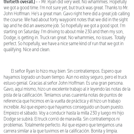
thirtieth overall.) - -
Mr. Ryan did very well. No whammies. Hopefully
we got a good time. I'm not sure yet, but truck was great. Thanks to Mr.
John Hoffman. He's a great man. Gavo right here did a great job calling
the course. We had about forty waypoint notes that we did in the sight
lap and he did an awesome job. So hopefully we got a good spot. I'm
starting on Saturday. I'm driving to about mile 230 and then my son,
Dodge, is getting in. Truck ran great. No whammies, no issues. Totally
perfect. So hopefully, we have a nice same kind of run that we got in
qualifying. Nice and clean.
El señor Ryan lo hizo muy bien. Sin contratiempos. Espero que
hayamos logrado un buen tiempo. Aún no estoy seguro, pero el truck
estuvo genial. Gracias al señor John Hoffman. Es una gran persona.
Gavo, aquí mismo, hizo un excelente trabajo al ir leyendo las notas de la
pista de la calificación. Teníamos unas cuarenta notas de puntos de
referencia que hicimos en la vuelta de práctica y él hizo un trabajo
increíble. Así que espero que hayamos conseguido un buen puesto.
Empiezo el sábado. Voy a conducir hasta la milla 230 y luego mi hijo
Dodge se subirá. El truck corrió de maravilla. Sin contratiempos ni
problemas. Totalmente perfecto. Así que espero que tengamos una
carrera similar a la que tuvimos en la calificación. Bonita y limpia.