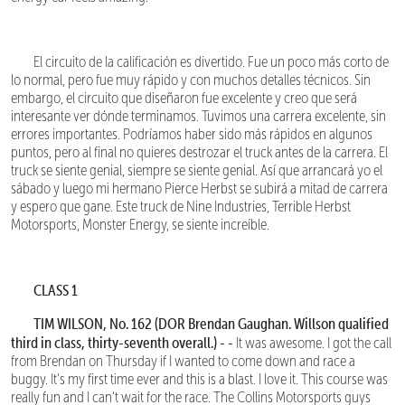
El circuito de la calificación es divertido. Fue un poco más corto de
lo normal, pero fue muy rápido y con muchos detalles técnicos. Sin
embargo, el circuito que diseñaron fue excelente y creo que será
interesante ver dónde terminamos. Tuvimos una carrera excelente, sin
errores importantes. Podríamos haber sido más rápidos en algunos
puntos, pero al final no quieres destrozar el truck antes de la carrera. El
truck se siente genial, siempre se siente genial. Así que arrancará yo el
sábado y luego mi hermano Pierce Herbst se subirá a mitad de carrera
y espero que gane. Este truck de Nine Industries, Terrible Herbst
Motorsports, Monster Energy, se siente increíble.
CLASS 1
TIM WILSON, No. 162 (DOR Brendan Gaughan. Willson qualified
third in class, thirty-seventh overall.) - -
It was awesome. I got the call
from Brendan on Thursday if I wanted to come down and race a
buggy. It's my first time ever and this is a blast. I love it. This course was
really fun and I can't wait for the race. The Collins Motorsports guys