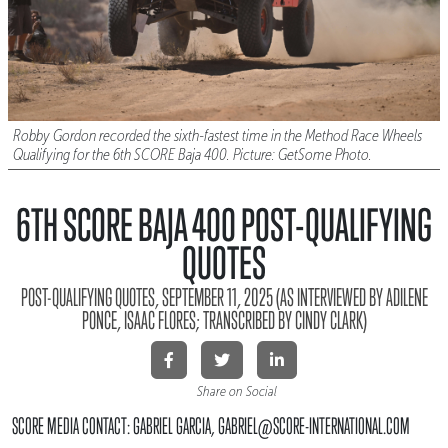
Robby Gordon recorded the sixth-fastest time in the Method Race Wheels
Qualifying for the 6th SCORE Baja 400. Picture: GetSome Photo.
6TH SCORE BAJA 400 POST-QUALIFYING
QUOTES
POST-QUALIFYING QUOTES, SEPTEMBER 11, 2025 (AS INTERVIEWED BY ADILENE
PONCE, ISAAC FLORES; TRANSCRIBED BY CINDY CLARK)
Share on Social
SCORE MEDIA CONTACT: GABRIEL GARCIA, GABRIEL@SCORE-INTERNATIONAL.COM