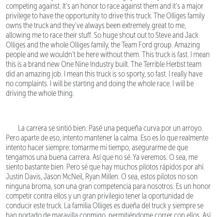
competing against. It's an honor to race against them and it's a major
privilege to have the opportunity to drive this truck. The Olliges family
owns the truck and they've always been extremely great to me,
allowing me to race their stuff. So huge shout out to Steve and Jack
Olliges and the whole Olliges family, the Team Ford group. Amazing
people and we wouldn't be here without them. This truck is fast. I mean
this is a brand new One Nine Industry built. The Terrible Herbst team
did an amazing job. I mean this truck is so sporty, so fast. I really have
no complaints. I will be starting and doing the whole race. I will be
driving the whole thing.
La carrera se sintió bien. Pasé una pequeña curva por un arroyo.
Pero aparte de eso, intento mantener la calma. Eso es lo que realmente
intento hacer siempre: tomarme mi tiempo, asegurarme de que
tengamos una buena carrera. Así que no sé. Ya veremos. O sea, me
siento bastante bien. Pero sé que hay muchos pilotos rápidos por ahí.
Justin Davis, Jason McNeil, Ryan Millen. O sea, estos pilotos no son
ninguna broma, son una gran competencia para nosotros. Es un honor
competir contra ellos y un gran privilegio tener la oportunidad de
conducir este truck. La familia Olliges es dueña del truck y siempre se
han portado de maravilla conmigo, permitiéndome correr con ellos. Así