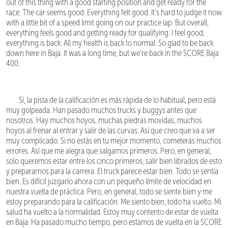
out of this thing with a good starting position and get ready for the
race. The car seems good. Everything felt good. It's hard to judge it now
with a little bit of a speed limit going on our practice lap. But overall,
everything feels good and getting ready for qualifying. I feel good,
everything is back. All my health is back to normal. So glad to be back
down here in Baja. It was a long time, but we're back in the SCORE Baja
400.
Sí, la pista de la calificación es más rápida de lo habitual, pero está
muy golpeada. Han pasado muchos trucks y buggys antes que
nosotros. Hay muchos hoyos, muchas piedras movidas, muchos
hoyos al frenar al entrar y salir de las curvas. Así que creo que va a ser
muy complicado. Si no estás en tu mejor momento, cometerás muchos
errores. Así que me alegra que salgamos primeros. Pero, en general,
solo queremos estar entre los cinco primeros, salir bien librados de esto
y prepararnos para la carrera. El truck parece estar bien. Todo se sentía
bien. Es difícil juzgarlo ahora con un pequeño límite de velocidad en
nuestra vuelta de práctica. Pero, en general, todo se siente bien y me
estoy preparando para la calificación. Me siento bien, todo ha vuelto. Mi
salud ha vuelto a la normalidad. Estoy muy contento de estar de vuelta
en Baja. Ha pasado mucho tiempo, pero estamos de vuelta en la SCORE