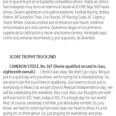
por lo que el truck se ve bastante competitivo ahora. Todos en Jimco
han trabajado muy duro en este truck desde la SCORE Baja 500 hasta
ahora. Quiero agradecer a los patrocinadores, Fastball Racing, Bobby
Patton, BFGoodrich Tires, Fox Shocks, VP Racing Fuels, KC Lights y
Vision Wheel. Gracias a todos por el esfuerzo que hacen, estamos
emocionados por esta carrera. Queremos llegar en los primeros
lugares de la calificación y hacer una buena carrera. He estado aquí
como una semana recorriendo y, por supuesto, es divertido.
SCORE TROPHY TRUCK 2WD
CAMERON STEELE, No. 16T (Steele qualified second in class,
eighteenth overall.)
- - I think it was okay. We didn't go crazy. We just
put in a quick lap and you know, we're racing for a championship. So,
we won’t ruin the truck here in qualifying. Just want to shout out to
everybody in Mexico as we get close to Mexican Independence day; we
will be celebrating this weekend. Very cool. Also, our thoughts are with
all those lost in 911. Yeah, today is 911. It's a tough day for our world.
And, of course, yesterday's terrible, just absolutely terrible. So, you
know, we had to come out here and clear our head to drive. It's a lot
going on, to think about. So, just praying for everybody and pray