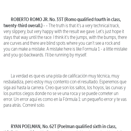
ROBERTO ROMO JR. No. 33T (Romo qualified fourth in class,
twenty-third overall.) - -
The truth is that it's a very technical track,
very slippery, but very happy with the result we gave. Let's just hope it
stays that way until the race. I think it's the jumps, with the bumps, there
are curves and there are blind spots where you can't see a rock and
you can make a mistake. A mistake here is like Formula 1 - a little mistake
and you go backwards. I'll be running by myself.
La verdad es que es una pista de calificación muy técnica, muy
resbaladiza, pero estoy muy contento con el resultado. Esperemos que
siga así hasta la carrera. Creo que son los saltos, los hoyos, las curvas y
los puntos ciegos donde no se ve una roca y se puede cometer un
error. Un error aquí es como en la Fórmula 1: un pequeño error y te vas
para atrás. Correré solo.
RYAN POELMAN, No. 62T (Poelman qualified sixth in class,