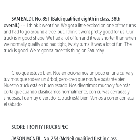
SAM BALDI, No. 85T (Baldi qualified eighth in class, 38th
overall.) - -
I think it went fine. We got a little excited on one of the turns
and had to go around a tree, but, I think it went pretty good for us. Our
truck is in good shape. We had a lot of fun and it was shorter than when
we normally qualify and had tight, twisty turns. It was a lot of fun. The
truck is good. We're gonna race this thing on Saturday.
Creo que estuvo bien. Nos emocionamos un poco en una curva y
tuvimos que rodear un árbol, pero creo que nos fue bastante bien.
Nuestro truck está en buen estado. Nos divertimos mucho y fue más
corta que cuando clasificamos normalmente, con curvas cerradas y
sinuosas. Fue muy divertido. El truck está bien. Vamos a correr con ella
el sábado.
SCORE TROPHY TRUCK SPEC
JASON MCNEIL, No. 234 (McNeil qualified first in class,