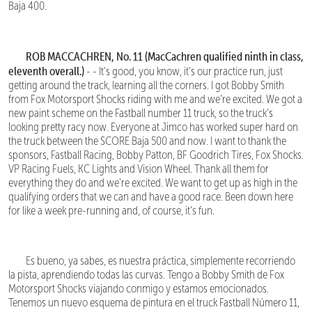
Baja 400.
ROB MACCACHREN, No. 11 (MacCachren qualified ninth in class,
eleventh overall.)
- - It's good, you know, it's our practice run, just
getting around the track, learning all the corners. I got Bobby Smith
from Fox Motorsport Shocks riding with me and we're excited. We got a
new paint scheme on the Fastball number 11 truck, so the truck's
looking pretty racy now. Everyone at Jimco has worked super hard on
the truck between the SCORE Baja 500 and now. I want to thank the
sponsors, Fastball Racing, Bobby Patton, BF Goodrich Tires, Fox Shocks.
VP Racing Fuels, KC Lights and Vision Wheel. Thank all them for
everything they do and we're excited. We want to get up as high in the
qualifying orders that we can and have a good race. Been down here
for like a week pre-running and, of course, it's fun.
Es bueno, ya sabes, es nuestra práctica, simplemente recorriendo
la pista, aprendiendo todas las curvas. Tengo a Bobby Smith de Fox
Motorsport Shocks viajando conmigo y estamos emocionados.
Tenemos un nuevo esquema de pintura en el truck Fastball Número 11,