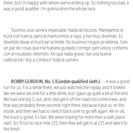
there, but I'm happy with where we're ending up. So nothing too bad, it
was a good qualifier. I'm gonna drive the whole race.
Tuvimos una carrera impecable. Nada de locuras. Manejamos el
truck con fuerza, pero la mantuvimos a raya, y fue muy divertido. Es
divertido llevar el truck tan al límite. No tuvimos ningún problema. Solo
un par de cosas que me hubiera gustado corregir, pero estoy contento
con el resultado obtenido. Así que nada grave, fue una buena
calificación. Voy a conducir toda la carrera.
ROBBY GORDON, No. 5 (Gordon qualified sixth.)
- - It was a good
run for us. For a while there, we just watched the replay, and it looked
like we were second for a little while, but I gave up quite a bit at the end.
We had one big G out, and I did get it off the road into some trees, and
that was probably three seconds right there, because it put us on the
inside, and then we had to switch back over to go left again. All-in-all,
the truck is good, it's fast. We were hoping for more than a sixth place
start. So I'll run to race mile 215, then Max will get in at 215 and take it to
the finish.