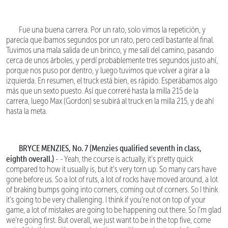
Fue una buena carrera. Por un rato, solo vimos la repetición, y
parecía que íbamos segundos por un rato, pero cedí bastante al final.
Tuvimos una mala salida de un brinco, y me salí del camino, pasando
cerca de unos árboles, y perdí probablemente tres segundos justo ahí,
porque nos puso por dentro, y luego tuvimos que volver a girar a la
izquierda. En resumen, el truck está bien, es rápido. Esperábamos algo
más que un sexto puesto. Así que correré hasta la milla 215 de la
carrera, luego Max (Gordon) se subirá al truck en la milla 215, y de ahí
hasta la meta.
BRYCE MENZIES, No. 7 (Menzies qualified seventh in class,
eighth overall.)
- - Yeah, the course is actually, it's pretty quick
compared to how it usually is, but it's very torn up. So many cars have
gone before us. So a lot of ruts, a lot of rocks have moved around, a lot
of braking bumps going into corners, coming out of corners. So I think
it's going to be very challenging. I think if you're not on top of your
game, a lot of mistakes are going to be happening out there. So I'm glad
we're going first. But overall, we just want to be in the top five, come