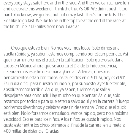
everybody stays safe here and in the race. And then we can all have fun
and celebrate this weekend. I think the truck's OK. We didn't push it too
hard. You know, we go fast, but not crazy fast. That's for the kids. The
kids like to go fast. We like to be in the top five at the end of the race, at
the finish line, 400 miles from now. Gracias.
Creo que estuvo bien. No nos volvimos locos. Solo dimos una
vuelta rápida y, ya saben, estamos compitiendo por el campeonato. Así
que no arruinaremos el truck en la calificación. Solo quiero saludar a
todos en México ahora que se acerca el Día de la Independencia;
celebraremos este fin de semana. ¡Genial!. Además, nuestros
pensamientos están con todos los fallecidos en el 911. Sí, hoy es el 911.
Es un día difícil para nuestro mundo. Y, por supuesto, ayer fue terrible,
absolutamente terrible. Así que, ya saben, tuvimos que salir y
despejarse para conducir. Hay mucho en qué pensar. Así que, solo
rezamos por todos y para que estén a salvo aquí y en la carrera. Y luego
podremos divertirnos y celebrar este fin de semana. Creo que el truck
está bien. No lo forzamos demasiado. Vamos rápido, pero no a máxima
velocidad. Eso es para los niños. A los niños les gusta ir rápido. Nos
gusta estar entre los cinco primeros al final de la carrera, en la meta, a
400 millas de distancia. Gracias