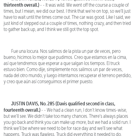
thirteenth overall.)
- - It was wild. We went off the course a couple of
times, but I mean, we did our best. I think that we're on top, so we'll just
have to wait until the times come out. The car was good. Like I said, we
just kind of stepped out a couple of times, nothing crazy, and then tried
to gather back up, and I think we still got the top spot.
Fue una locura. Nos salimos de la pista un par de veces, pero
bueno, hicimos lo mejor que pudimos. Creo que estamos en la cima,
así que tendremos que esperar a que salgan los tiempos. El truck
estuvo bien. Como dije, simplemente nos salimos un par de veces,
nada del otro mundo, y luego intentamos recuperar el terreno perdido,
y creo que aún así conseguimos el primer puesto.
JUSTIN DAVIS, No. 285 (Davis qualified second in class,
fourteenth overall.)
- - We had a clean run, I don't know times-wise,
but we'll see. We didn't take too many chances. There's always places
you go back and think you can make up more, but we had a solid run. I
think we'll be where we need to be for race day and we'll see what
happens. Truck was flawless. Truck did everything it needed to do.