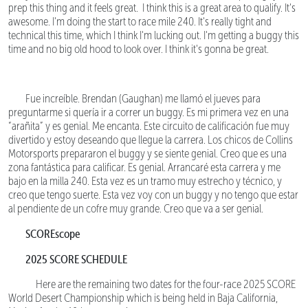
prep this thing and it feels great. I think this is a great area to qualify. It's
awesome. I'm doing the start to race mile 240. It's really tight and
technical this time, which I think I'm lucking out. I'm getting a buggy this
time and no big old hood to look over. I think it's gonna be great.
Fue increíble. Brendan (Gaughan) me llamó el jueves para
preguntarme si quería ir a correr un buggy. Es mi primera vez en una
“arañita” y es genial. Me encanta. Este circuito de calificación fue muy
divertido y estoy deseando que llegue la carrera. Los chicos de Collins
Motorsports prepararon el buggy y se siente genial. Creo que es una
zona fantástica para calificar. Es genial. Arrancaré esta carrera y me
bajo en la milla 240. Esta vez es un tramo muy estrecho y técnico, y
creo que tengo suerte. Esta vez voy con un buggy y no tengo que estar
al pendiente de un cofre muy grande. Creo que va a ser genial.
SCOREscope
2025 SCORE SCHEDULE
Here are the remaining two dates for the four-race 2025 SCORE
World Desert Championship which is being held in Baja California,