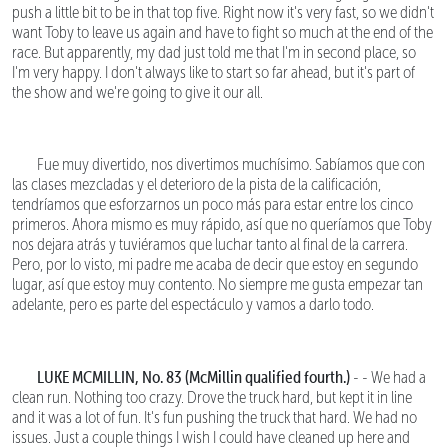
push a little bit to be in that top five. Right now it's very fast, so we didn't
want Toby to leave us again and have to fight so much at the end of the
race. But apparently, my dad just told me that I'm in second place, so
I'm very happy. I don't always like to start so far ahead, but it's part of
the show and we're going to give it our all.
Fue muy divertido, nos divertimos muchísimo. Sabíamos que con
las clases mezcladas y el deterioro de la pista de la calificación,
tendríamos que esforzarnos un poco más para estar entre los cinco
primeros. Ahora mismo es muy rápido, así que no queríamos que Toby
nos dejara atrás y tuviéramos que luchar tanto al final de la carrera.
Pero, por lo visto, mi padre me acaba de decir que estoy en segundo
lugar, así que estoy muy contento. No siempre me gusta empezar tan
adelante, pero es parte del espectáculo y vamos a darlo todo.
LUKE MCMILLIN, No. 83 (McMillin qualified fourth.)
- - We had a
clean run. Nothing too crazy. Drove the truck hard, but kept it in line
and it was a lot of fun. It's fun pushing the truck that hard. We had no
issues. Just a couple things I wish I could have cleaned up here and