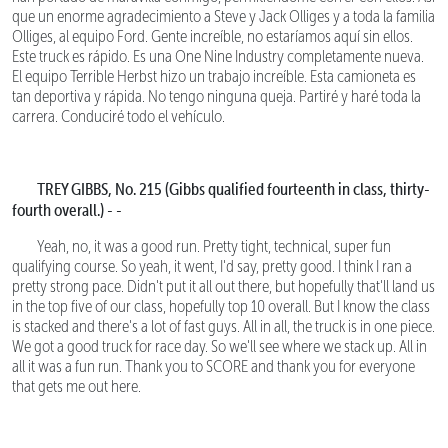
que un enorme agradecimiento a Steve y Jack Olliges y a toda la familia
Olliges, al equipo Ford. Gente increíble, no estaríamos aquí sin ellos.
Este truck es rápido. Es una One Nine Industry completamente nueva.
El equipo Terrible Herbst hizo un trabajo increíble. Esta camioneta es
tan deportiva y rápida. No tengo ninguna queja. Partiré y haré toda la
carrera. Conduciré todo el vehículo.
TREY GIBBS, No. 215 (Gibbs qualified fourteenth in class, thirty-
fourth overall.) - -
Yeah, no, it was a good run. Pretty tight, technical, super fun
qualifying course. So yeah, it went, I'd say, pretty good. I think I ran a
pretty strong pace. Didn't put it all out there, but hopefully that'll land us
in the top five of our class, hopefully top 10 overall. But I know the class
is stacked and there's a lot of fast guys. All in all, the truck is in one piece.
We got a good truck for race day. So we'll see where we stack up. All in
all it was a fun run. Thank you to SCORE and thank you for everyone
that gets me out here.