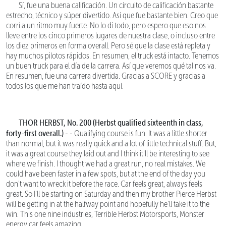
Sí, fue una buena calificación. Un circuito de calificación bastante
estrecho, técnico y súper divertido. Así que fue bastante bien. Creo que
corrí a un ritmo muy fuerte. No lo di todo, pero espero que eso nos
lleve entre los cinco primeros lugares de nuestra clase, o incluso entre
los diez primeros en forma overall. Pero sé que la clase está repleta y
hay muchos pilotos rápidos. En resumen, el truck está intacto. Tenemos
un buen truck para el día de la carrera. Así que veremos qué tal nos va.
En resumen, fue una carrera divertida. Gracias a SCORE y gracias a
todos los que me han traído hasta aquí.
THOR HERBST, No. 200 (Herbst qualified sixteenth in class,
forty-first overall.) - -
Qualifying course is fun. It was a little shorter
than normal, but it was really quick and a lot of little technical stuff. But,
it was a great course they laid out and I think it'll be interesting to see
where we finish. I thought we had a great run, no real mistakes. We
could have been faster in a few spots, but at the end of the day you
don't want to wreck it before the race. Car feels great, always feels
great. So I'll be starting on Saturday and then my brother Pierce Herbst
will be getting in at the halfway point and hopefully he'll take it to the
win. This one nine industries, Terrible Herbst Motorsports, Monster
energy car feels amazing.