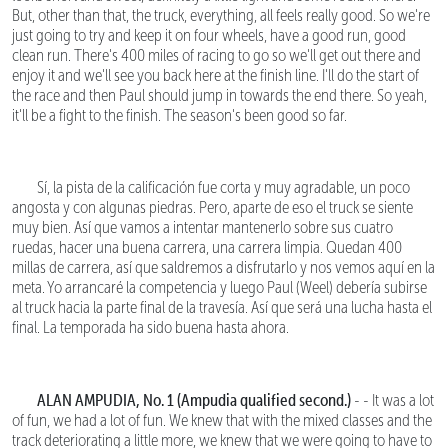
But, other than that, the truck, everything, all feels really good. So we're
just going to try and keep it on four wheels, have a good run, good
clean run. There's 400 miles of racing to go so we'll get out there and
enjoy it and we'll see you back here at the finish line. I'll do the start of
the race and then Paul should jump in towards the end there. So yeah,
it'll be a fight to the finish. The season's been good so far.
Sí, la pista de la calificación fue corta y muy agradable, un poco
angosta y con algunas piedras. Pero, aparte de eso el truck se siente
muy bien. Así que vamos a intentar mantenerlo sobre sus cuatro
ruedas, hacer una buena carrera, una carrera limpia. Quedan 400
millas de carrera, así que saldremos a disfrutarlo y nos vemos aquí en la
meta. Yo arrancaré la competencia y luego Paul (Weel) debería subirse
al truck hacia la parte final de la travesía. Así que será una lucha hasta el
final. La temporada ha sido buena hasta ahora.
ALAN AMPUDIA, No. 1 (Ampudia qualified second.)
- - It was a lot
of fun, we had a lot of fun. We knew that with the mixed classes and the
track deteriorating a little more, we knew that we were going to have to